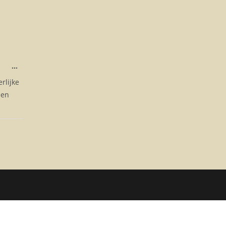
...
rlijke
een