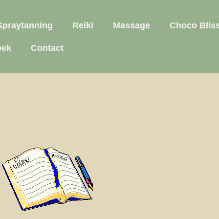
Spraytanning
Reiki
Massage
Choco Blis
oek
Contact