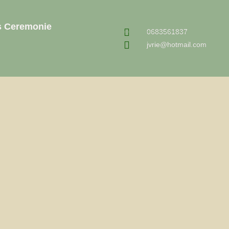
s Ceremonie
0683561837
jvrie@hotmail.com