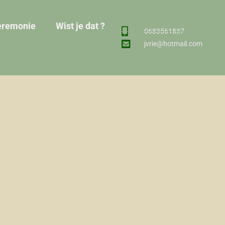
eremonie
Wist je dat ?
0683561837
jvrie@hotmail.com