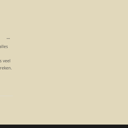
...
alles
s veel
preken.