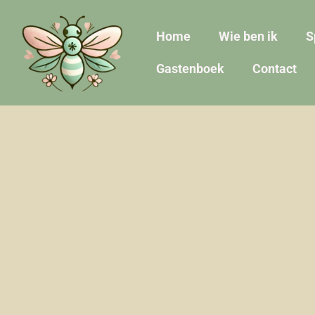
Home
Wie ben ik
S
Gastenboek
Contact