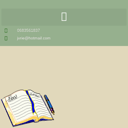
0683561837
jvrie@hotmail.com